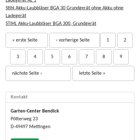
Ladegerät AL 1
Stihl Akku-Laubbläser BGA 30 Grundgerät ohne Akku ohne
Ladegerät
STIHL Akku-Laubbläser BGA 300, Grundgerät
S
« erste Seite
‹ vorherige Seite
1
2
e
i
3
4
5
6
7
8
9
t
e
nächste Seite ›
letzte Seite »
n
Kontakt
Garten-Center Bendick
Pötterweg 23
D-49497 Mettingen