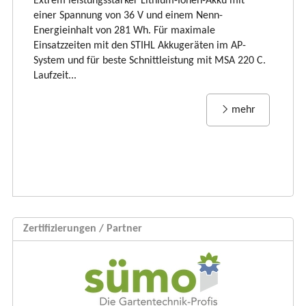
Extrem leistungsstarker Lithium-Ionen-Akku mit
Ti
einer Spannung von 36 V und einem Nenn-
li
Energieinhalt von 281 Wh. Für maximale
und
vi
Einsatzzeiten mit den STIHL Akkugeräten im AP-
Rü
System und für beste Schnittleistung mit MSA 220 C.
Laufzeit...
mehr
Zertifizierungen / Partner