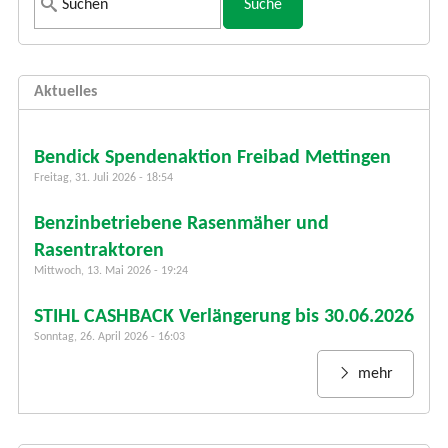
S
u
c
h
Aktuelles
f
o
r
Bendick Spendenaktion Freibad Mettingen
m
Freitag, 31. Juli 2026 - 18:54
u
Benzinbetriebene Rasenmäher und
l
a
Rasentraktoren
r
Mittwoch, 13. Mai 2026 - 19:24
STIHL CASHBACK Verlängerung bis 30.06.2026
Sonntag, 26. April 2026 - 16:03
mehr