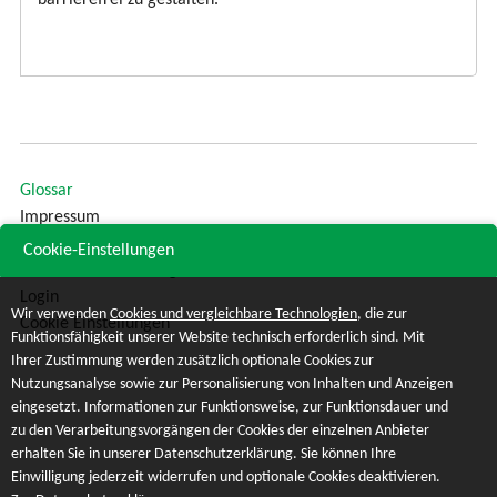
barrierefrei zu gestalten.
Glossar
Impressum
Sitemap
Cookie-Einstellungen
Datenschutzerklärung
Login
Wir verwenden
Cookies und vergleichbare Technologien
, die zur
Cookie Einstellungen
Funktionsfähigkeit unserer Website technisch erforderlich sind. Mit
Ihrer Zustimmung werden zusätzlich optionale Cookies zur
Nutzungsanalyse sowie zur Personalisierung von Inhalten und Anzeigen
eingesetzt. Informationen zur Funktionsweise, zur Funktionsdauer und
zu den Verarbeitungsvorgängen der Cookies der einzelnen Anbieter
erhalten Sie in unserer Datenschutzerklärung. Sie können Ihre
Einwilligung jederzeit widerrufen und optionale Cookies deaktivieren.