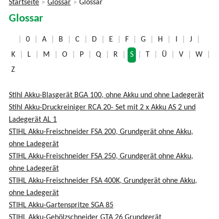
Startseite
Glossar
Glossar
>
>
Sie
Glossar
sind
hier
|
0
|
A
|
B
|
C
|
D
|
E
|
F
|
G
|
H
|
I
|
J
|
K
|
L
|
M
|
O
|
P
|
Q
|
R
|
S
|
T
|
Ü
|
V
|
W
|
Z
Stihl Akku-Blasgerät BGA 100, ohne Akku und ohne Ladegerät
Stihl Akku-Druckreiniger RCA 20- Set mit 2 x Akku AS 2 und
Ladegerät AL 1
STIHL Akku-Freischneider FSA 200, Grundgerät ohne Akku,
ohne Ladegerät
STIHL Akku-Freischneider FSA 250, Grundgerät ohne Akku,
ohne Ladegerät
STIHL Akku-Freischneider FSA 400K, Grundgerät ohne Akku,
ohne Ladegerät
STIHL Akku-Gartenspritze SGA 85
STIHL Akku-Gehölzschneider GTA 26 Grundgerät