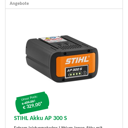
Angebote
Unser Preis:
€ 409.00*
€ 329,00*
S
S
STIHL Akku AP 300 S
LI