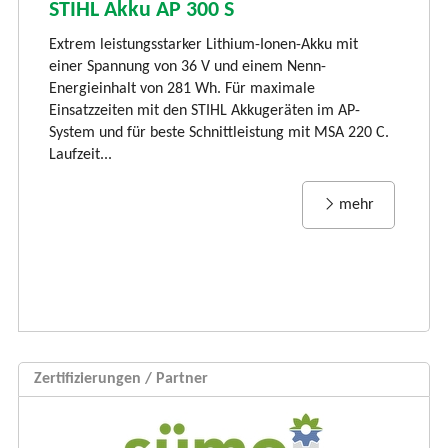
S
STIHL Akku AP 300 S
LI
Extrem leistungsstarker Lithium-Ionen-Akku mit
Ti
einer Spannung von 36 V und einem Nenn-
li
Energieinhalt von 281 Wh. Für maximale
und
vi
Einsatzzeiten mit den STIHL Akkugeräten im AP-
Rü
System und für beste Schnittleistung mit MSA 220 C.
Laufzeit...
mehr
Zertifizierungen / Partner