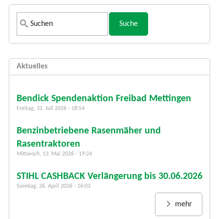
S
u
c
h
Aktuelles
f
o
r
Bendick Spendenaktion Freibad Mettingen
m
Freitag, 31. Juli 2026 - 18:54
u
Benzinbetriebene Rasenmäher und
l
a
Rasentraktoren
r
Mittwoch, 13. Mai 2026 - 19:24
STIHL CASHBACK Verlängerung bis 30.06.2026
Sonntag, 26. April 2026 - 16:03
mehr