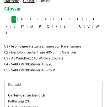
Startseite
Glossar
Glossar
>
>
Sie
Glossar
sind
hier
|
0
|
A
|
B
|
C
|
D
|
E
|
F
|
G
|
H
|
I
|
J
|
K
|
L
|
M
|
O
|
P
|
Q
|
R
|
S
|
T
|
Ü
|
V
|
W
|
Z
01 - Profi-Sägeräte zum Einsäen von Rasensamen
02 - Bertoloni Gartenfräse 405 S mit Anhänger
03 - AS WeedHex 140 Wildkrautbürste
04 - SABO Vertikutierer 45-220
05 - SABO Vertikutierer 45-Pro V
Kontakt
Garten-Center Bendick
Pötterweg 23