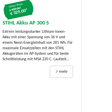
€ 479,00*
Unser Preis:
€ 409.00*
€ 329,00*
STIHL Akku-
80 C-B, SET m
STIHL Akku AP 300 S
und AL 101
Extrem leistungsstarker Lithium-Ionen-
LIMITED EDITION:
Akku mit einer Spannung von 36 V und
80 C-B Timberspor
einem Nenn-Energieinhalt von 281 Wh. Für
jährigen Jubiläum
maximale Einsatzzeiten mit den STIHL
Kettensäge STIHL
Akkugeräten im AP-System und für beste
und benutzerfreund
Schnittleistung mit MSA 220 C. Laufzeit...
Rückschnitt von Äs
mehr