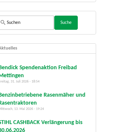
S
u
c
h
Aktuelles
f
o
r
Bendick Spendenaktion Freibad
m
Mettingen
u
reitag, 31. Juli 2026 - 18:54
l
a
Benzinbetriebene Rasenmäher und
r
Rasentraktoren
Mittwoch, 13. Mai 2026 - 19:24
STIHL CASHBACK Verlängerung bis
30.06.2026