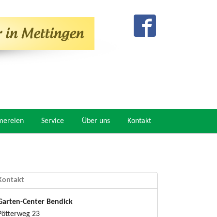
mereien
Service
Über uns
Kontakt
Kontakt
Garten-Center Bendick
Pötterweg 23