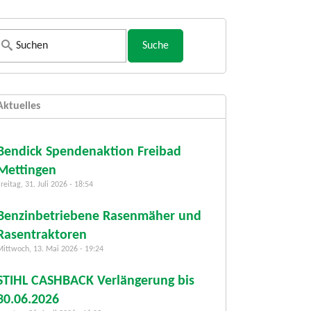
S
u
c
h
Aktuelles
f
o
r
Bendick Spendenaktion Freibad
m
Mettingen
u
reitag, 31. Juli 2026 - 18:54
l
a
Benzinbetriebene Rasenmäher und
r
Rasentraktoren
Mittwoch, 13. Mai 2026 - 19:24
STIHL CASHBACK Verlängerung bis
30.06.2026