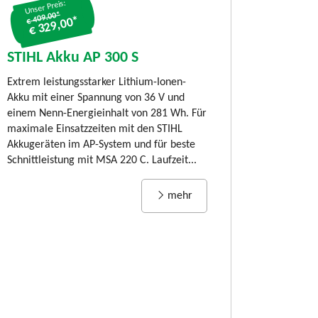
Unser Preis:
€ 409.00*
€ 329,00*
STIHL Akku-
80 C-B, SET m
STIHL Akku AP 300 S
und AL 101
Extrem leistungsstarker Lithium-Ionen-
LIMITED EDITION:
Akku mit einer Spannung von 36 V und
80 C-B Timberspor
einem Nenn-Energieinhalt von 281 Wh. Für
jährigen Jubiläum
maximale Einsatzzeiten mit den STIHL
Kettensäge STIHL
Akkugeräten im AP-System und für beste
und benutzerfreund
Schnittleistung mit MSA 220 C. Laufzeit...
Rückschnitt von Äs
mehr