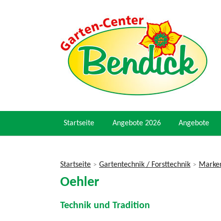
Startseite
Angebote 2026
Angebote
Startseite
Gartentechnik / Forsttechnik
Marken
>
>
Sie
Oehler
sind
hier
Technik und Tradition