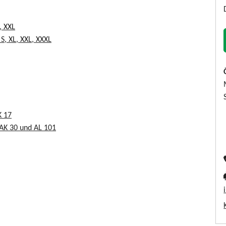
, XXL
S, XL, XXL, XXXL
K 17
AK 30 und AL 101