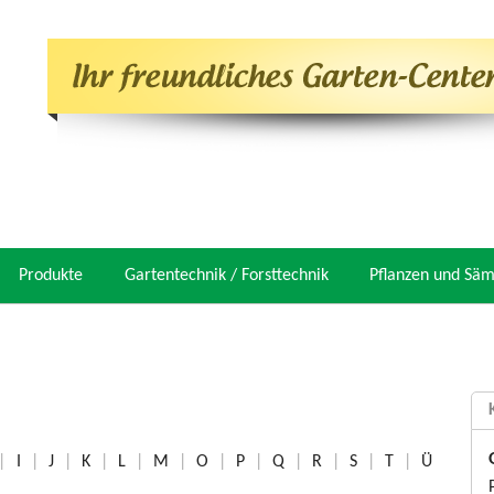
Produkte
Gartentechnik / Forsttechnik
Pflanzen und Sä
|
I
|
J
|
K
|
L
|
M
|
O
|
P
|
Q
|
R
|
S
|
T
|
Ü