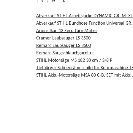
|
V
|
W
|
Z
Abverkauf STIHL Arbeitsjacke DYNAMIC GR. M, XL
Abverkauf STIHL Bundhose Function Universal GR. 
Ariens Ikon 42 Zero Turn Mäher
Cramer Laubsauger LS 3500
Remarc Laubsauger LS 3500
Remarc Saugschlauchgarnitur
STIHL Motorsäge MS 182 30 cm / 3/8 P
Tielbürger Schneeräumschild für Kehrmaschine T
STIHL Akku-Motorsäge MSA 80 C-B, SET mit Akku 