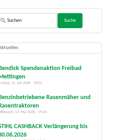
S
u
c
h
Aktuelles
f
o
r
Bendick Spendenaktion Freibad
m
Mettingen
u
reitag, 31. Juli 2026 - 18:54
l
a
Benzinbetriebene Rasenmäher und
r
Rasentraktoren
Mittwoch, 13. Mai 2026 - 19:24
STIHL CASHBACK Verlängerung bis
30.06.2026