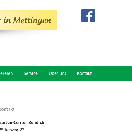
mereien
Service
Über uns
Kontakt
Kontakt
Garten-Center Bendick
Pötterweg 23