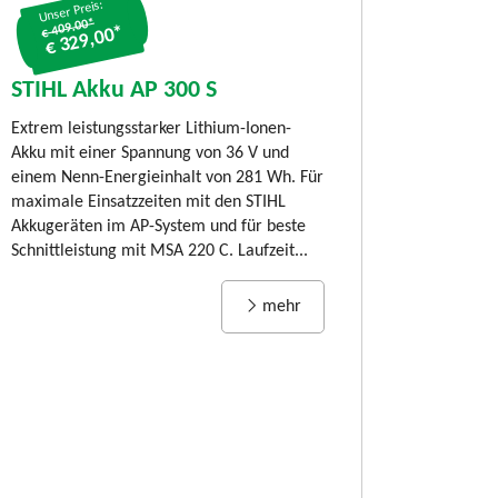
Unser Preis:
€ 409.00*
€ 329,00*
STIHL Akku-
80 C-B, SET m
STIHL Akku AP 300 S
und AL 101
Extrem leistungsstarker Lithium-Ionen-
LIMITED EDITION:
Akku mit einer Spannung von 36 V und
80 C-B Timberspor
einem Nenn-Energieinhalt von 281 Wh. Für
jährigen Jubiläum
maximale Einsatzzeiten mit den STIHL
Kettensäge STIHL
Akkugeräten im AP-System und für beste
und benutzerfreund
Schnittleistung mit MSA 220 C. Laufzeit...
Rückschnitt von Äs
mehr