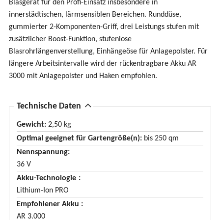
Blasgerät für den Profi-Einsatz insbesondere in
innerstädtischen, lärmsensiblen Bereichen. Runddüse,
gummierter 2-Komponenten-Griff, drei Leistungs stufen mit
zusätzlicher Boost-Funktion, stufenlose
Blasrohrlängenverstellung, Einhängeöse für Anlagepolster. Für
längere Arbeitsintervalle wird der rückentragbare Akku AR
3000 mit Anlagepolster und Haken empfohlen.
A
Technische Daten
u
Gewicht:
2,50 kg
s
Optimal geeignet für Gartengröße(n):
bis 250 qm
b
Nennspannung
l
36 V
e
Akku-Technologie
n
Lithium-Ion PRO
d
Empfohlener Akku
e
AR 3.000