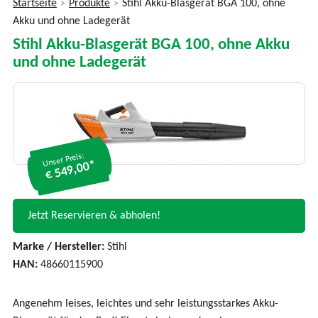
Startseite
Produkte
Stihl Akku-Blasgerät BGA 100, ohne
>
>
Sie
Akku und ohne Ladegerät
sind
Stihl Akku-Blasgerät BGA 100, ohne Akku
hier
und ohne Ladegerät
Unser Preis:
€ 549,00*
Jetzt Reservieren & abholen!
Marke / Hersteller:
Stihl
HAN:
48660115900
Angenehm leises, leichtes und sehr leistungsstarkes Akku-