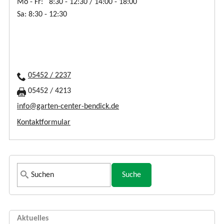
Mo - Fr: 8:30 - 12:30 / 14:00 - 18:00
Sa: 8:30 - 12:30
05452 / 2237
05452 / 4213
info@garten-center-bendick.de
Kontaktformular
S
u
c
h
Aktuelles