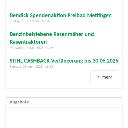
f
o
r
Bendick Spendenaktion Freibad Mettingen
m
Freitag, 31. Juli 2026 - 18:54
u
Benzinbetriebene Rasenmäher und
l
a
Rasentraktoren
r
Mittwoch, 13. Mai 2026 - 19:24
STIHL CASHBACK Verlängerung bis 30.06.2026
Sonntag, 26. April 2026 - 16:03
mehr
Angebote