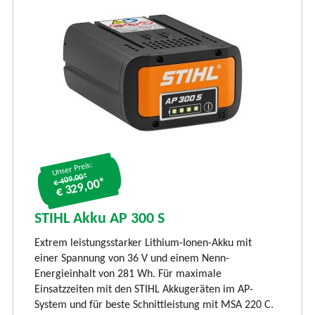
Unser Preis:
€ 409.00*
€ 329,00*
S
S
STIHL Akku AP 300 S
LI
Extrem leistungsstarker Lithium-Ionen-Akku mit
Ti
einer Spannung von 36 V und einem Nenn-
li
Energieinhalt von 281 Wh. Für maximale
und
vi
Einsatzzeiten mit den STIHL Akkugeräten im AP-
Rü
System und für beste Schnittleistung mit MSA 220 C.