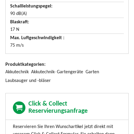
n
Schallleistungspegel
90 dB(A)
Blaskraft
17 N
Max. Luftgeschwindigkeit
75 m/s
Produktkategorien:
Akkutechnik
Akkutechnik- Gartengeräte
Garten
Laubsauger und -bläser
Click & Collect
Reservierungsanfrage
Reservieren Sie Ihren Wunschartikel jetzt direkt mit