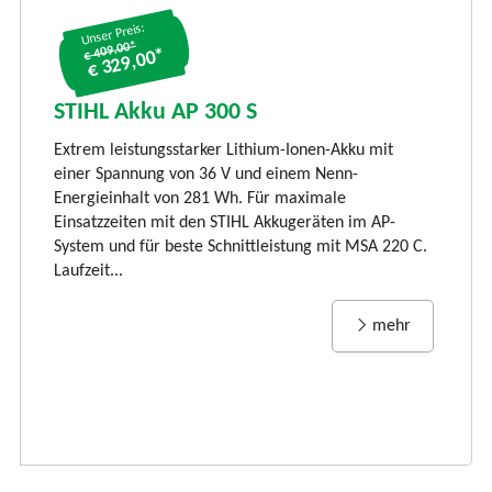
Unser Preis:
€ 409.00*
€ 329,00*
S
S
STIHL Akku AP 300 S
LI
Extrem leistungsstarker Lithium-Ionen-Akku mit
Ti
einer Spannung von 36 V und einem Nenn-
li
Energieinhalt von 281 Wh. Für maximale
und
vi
Einsatzzeiten mit den STIHL Akkugeräten im AP-
Rü
System und für beste Schnittleistung mit MSA 220 C.
Laufzeit...
mehr