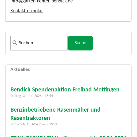
info@garten-center-bendick.de
Kontaktformular
S
u
c
h
Aktuelles
f
o
r
Bendick Spendenaktion Freibad Mettingen
m
Freitag, 31. Juli 2026 - 18:54
u
Benzinbetriebene Rasenmäher und
l
a
Rasentraktoren
r
Mittwoch, 13. Mai 2026 - 19:24