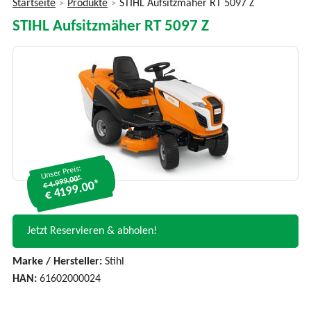
Startseite
Produkte
STIHL Aufsitzmäher RT 5097 Z
>
>
Sie
STIHL Aufsitzmäher RT 5097 Z
sind
hier
Unser Preis:
€ 4.999,00*
€ 4199.00*
Jetzt Reservieren & abholen!
Marke / Hersteller:
Stihl
HAN:
61602000024