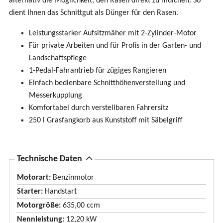
alternativ die Möglichkeit, den Rasen direkt zu mulchen. So
dient Ihnen das Schnittgut als Dünger für den Rasen.
Leistungsstarker Aufsitzmäher mit 2-Zylinder-Motor
Für private Arbeiten und für Profis in der Garten- und
Landschaftspflege
1-Pedal-Fahrantrieb für zügiges Rangieren
Einfach bedienbare Schnitthöhenverstellung und
Messerkupplung
Komfortabel durch verstellbaren Fahrersitz
250 l Grasfangkorb aus Kunststoff mit Säbelgriff
A
Technische Daten
u
Motorart:
Benzinmotor
s
Starter:
Handstart
b
Motorgröße:
635,00 ccm
l
Nennleistung:
12,20 kW