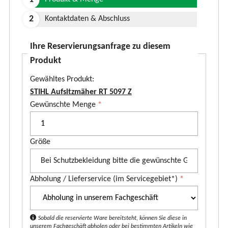
Kontaktdaten & Abschluss
Ihre Reservierungsanfrage zu diesem
Produkt
Gewähltes Produkt:
STIHL Aufsitzmäher RT 5097 Z
P
Gewünschte Menge
*
r
o
Größe
d
u
k
Abholung / Lieferservice (im Servicegebiet*)
*
t
*
Sobald die reservierte Ware bereitsteht, können Sie diese in
unserem Fachgeschäft abholen oder bei bestimmten Artikeln wie