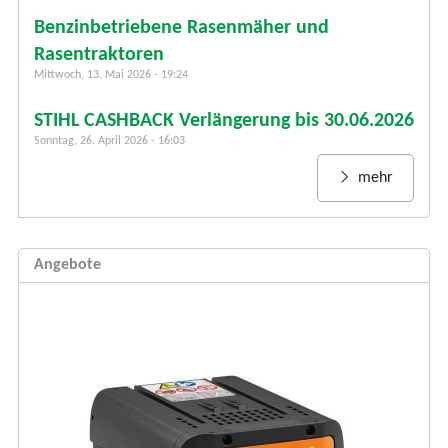
u
Benzinbetriebene Rasenmäher und
l
a
Rasentraktoren
r
Mittwoch, 13. Mai 2026 - 19:24
STIHL CASHBACK Verlängerung bis 30.06.2026
Sonntag, 26. April 2026 - 16:03
mehr
Angebote