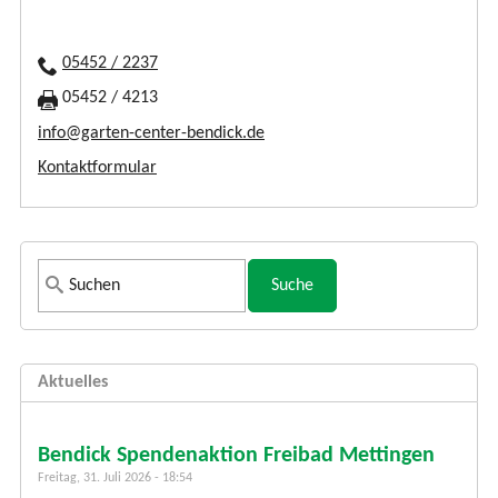
05452 / 2237
05452 / 4213
info@garten-center-bendick.de
Kontaktformular
S
u
c
h
Aktuelles
f
o
r
Bendick Spendenaktion Freibad Mettingen
m
Freitag, 31. Juli 2026 - 18:54