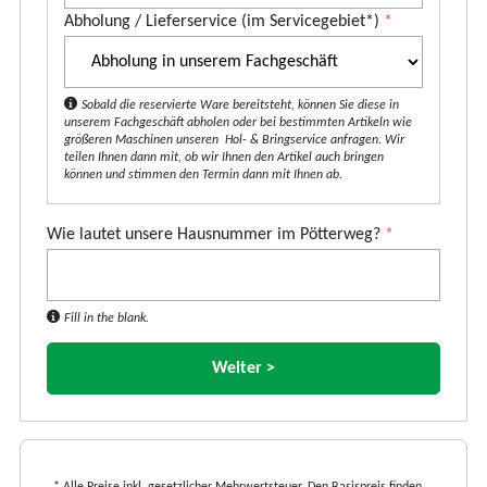
Abholung / Lieferservice (im Servicegebiet*)
*
t
*
Sobald die reservierte Ware bereitsteht, können Sie diese in
unserem Fachgeschäft abholen oder bei bestimmten Artikeln wie
größeren Maschinen unseren Hol- & Bringservice anfragen. Wir
teilen Ihnen dann mit, ob wir Ihnen den Artikel auch bringen
können und stimmen den Termin dann mit Ihnen ab.
Wie lautet unsere Hausnummer im Pötterweg?
*
Fill in the blank.
* Alle Preise inkl. gesetzlicher Mehrwertsteuer. Den Basispreis finden