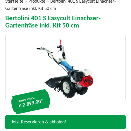
Startseite
Produkte
Bertolini 401 S Easycult Einachser-
>
>
Sie
Gartenfräse inkl. Kit 50 cm
sind
Bertolini 401 S Easycult Einachser-
hier
Gartenfräse inkl. Kit 50 cm
Unser Preis:
€ 2.899,00*
Jetzt Reservieren & abholen!