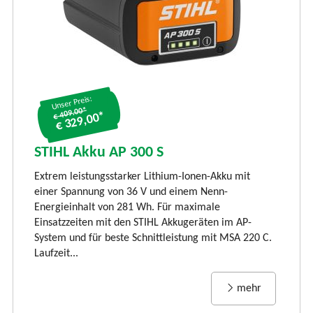
Unser Preis:
€ 409.00*
€ 329,00*
S
S
STIHL Akku AP 300 S
LI
Extrem leistungsstarker Lithium-Ionen-Akku mit
Ti
einer Spannung von 36 V und einem Nenn-
li
Energieinhalt von 281 Wh. Für maximale
und
vi
Einsatzzeiten mit den STIHL Akkugeräten im AP-
Rü
System und für beste Schnittleistung mit MSA 220 C.
Laufzeit...
mehr