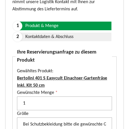
nimmt unsere Logistik Kontakt mit Ihnen zur
Abstimmung des Liefertermins auf.
Produkt & Menge
Kontaktdaten & Abschluss
Ihre Reservierungsanfrage zu diesem
Produkt
Gewähltes Produkt:
Bertolini 401 S Easycult Einachser-Gartenfräse
inkl. Kit 50 cm
P
Gewünschte Menge
*
r
o
Größe
d
u
k