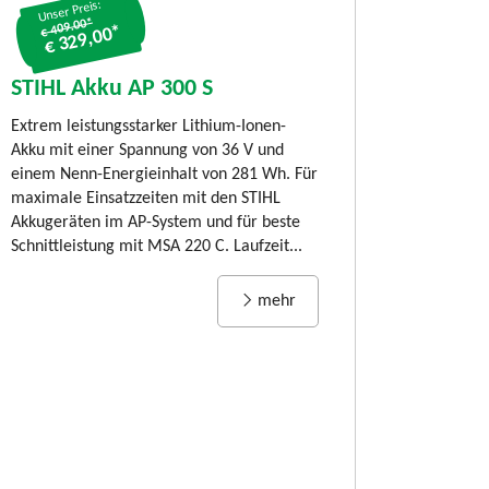
Unser Preis:
€ 409.00*
€ 329,00*
STIHL Akku-
80 C-B, SET m
STIHL Akku AP 300 S
und AL 101
Extrem leistungsstarker Lithium-Ionen-
LIMITED EDITION:
Akku mit einer Spannung von 36 V und
80 C-B Timberspor
einem Nenn-Energieinhalt von 281 Wh. Für
jährigen Jubiläum
maximale Einsatzzeiten mit den STIHL
Kettensäge STIHL
Akkugeräten im AP-System und für beste
und benutzerfreund
Schnittleistung mit MSA 220 C. Laufzeit...
Rückschnitt von Äs
mehr