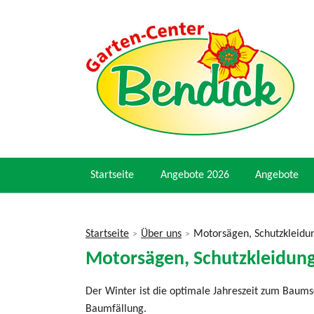
Startseite
Angebote 2026
Angebote
Startseite
Über uns
Motorsägen, Schutzkleidu
>
>
Sie
Motorsägen, Schutzkleidun
sind
hier
Der Winter ist die optimale Jahreszeit zum Baums
Baumfällung.