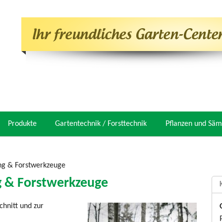
Produkte
Gartentechnik / Forsttechnik
Pflanzen und Säm
ng & Forstwerkzeuge
g & Forstwerkzeuge
chnitt und zur