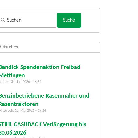
S
u
c
h
Aktuelles
f
o
r
Bendick Spendenaktion Freibad
m
Mettingen
u
reitag, 31. Juli 2026 - 18:54
l
a
Benzinbetriebene Rasenmäher und
r
Rasentraktoren
Mittwoch, 13. Mai 2026 - 19:24
STIHL CASHBACK Verlängerung bis
30.06.2026