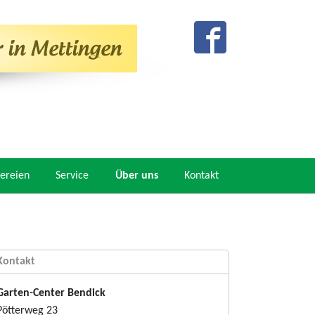
ereien
Service
Über uns
Kontakt
Kontakt
Garten-Center Bendick
Pötterweg 23