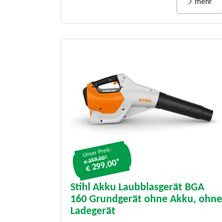
mehr
Unser Preis:
€ 359.00*
€ 299,00*
Stihl Akku Laubblasgerät BGA
160 Grundgerät ohne Akku, ohne
Unser Preis:
Ladegerät
€ 239.00*