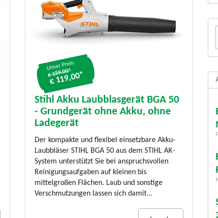
Unser Preis:
€ 159.00*
€ 119,00*
Stihl Akku Laubblasgerät BGA 50
- Grundgerät ohne Akku, ohne
Ladegerät
F
Der kompakte und flexibel einsetzbare Akku-
Laubbläser STIHL BGA 50 aus dem STIHL AK-
System unterstützt Sie bei anspruchsvollen
Reinigungsaufgaben auf kleinen bis
mittelgroßen Flächen. Laub und sonstige
Verschmutzungen lassen sich damit...