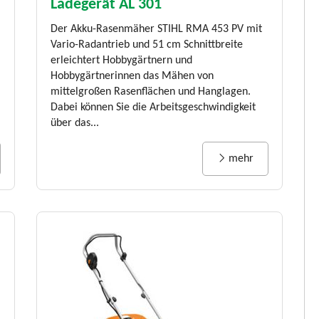
Ladegerät AL 301
Unser Preis:
€ 409.00*
€ 329,00*
Der Akku-Rasenmäher STIHL RMA 453 PV mit
schneider
Vario-Radantrieb und 51 cm Schnittbreite
erlängerung
erleichtert Hobbygärtnern und
STIHL Akku AP 300 S
ku-
Hobbygärtnerinnen das Mähen von
Extrem leistungsstarker Lithium-Ionen-
Rückschnitt von
mittelgroßen Rasenflächen und Hanglagen.
Akku mit einer Spannung von 36 V und
um Zerkleinern
Dabei können Sie die Arbeitsgeschwindigkeit
einem Nenn-Energieinhalt von 281 Wh. Für
Bauen mit Holz.
über das...
maximale Einsatzzeiten mit den STIHL
e Schnittleistung
Akkugeräten im AP-System und für beste
schfester...
mehr
Schnittleistung mit MSA 220 C. Laufzeit...
mehr
mehr