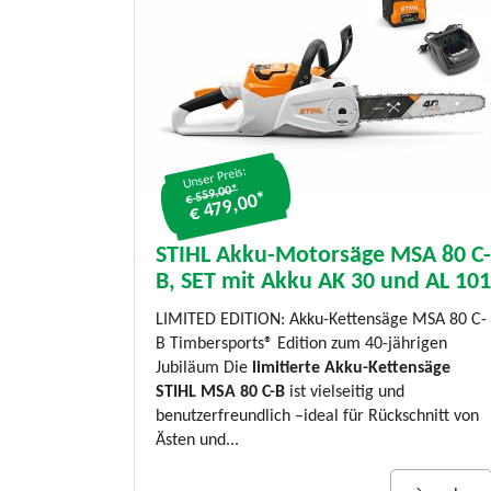
Unser Preis:
€ 559.00*
€ 479,00*
STIHL Akku-Motorsäge MSA 80 C-
B, SET mit Akku AK 30 und AL 101
LIMITED EDITION: Akku-Kettensäge MSA 80 C-
B Timbersports® Edition zum 40-jährigen
Jubiläum Die
limitierte Akku-Kettensäge
STIHL MSA 80 C-B
ist vielseitig und
benutzerfreundlich –ideal für Rückschnitt von
Ästen und...