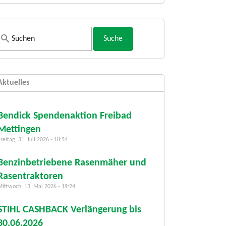
S
u
c
h
Aktuelles
f
o
r
Bendick Spendenaktion Freibad
m
Mettingen
u
reitag, 31. Juli 2026 - 18:54
l
a
Benzinbetriebene Rasenmäher und
r
Rasentraktoren
Mittwoch, 13. Mai 2026 - 19:24
STIHL CASHBACK Verlängerung bis
30.06.2026