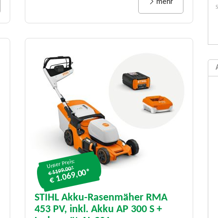
mehr
Unser Preis:
€ 1199.00*
€ 1.069,00*
STIHL Akku-Rasenmäher RMA
453 PV, inkl. Akku AP 300 S +