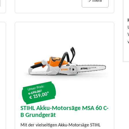
mehr
Unser Preis:
€ 199.00*
€ 159,00*
STIHL Akku-Motorsäge MSA 60 C-
B Grundgerät
Mit der vielseitigen Akku-Motorsäge STIHL