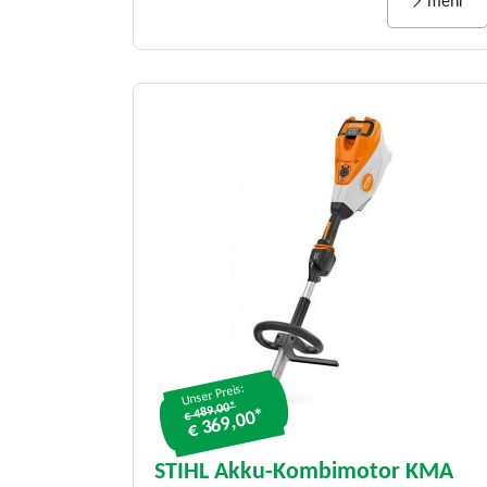
mehr
Unser Preis:
€ 489.00*
€ 369,00*
STIHL Akku-Kombimotor KMA