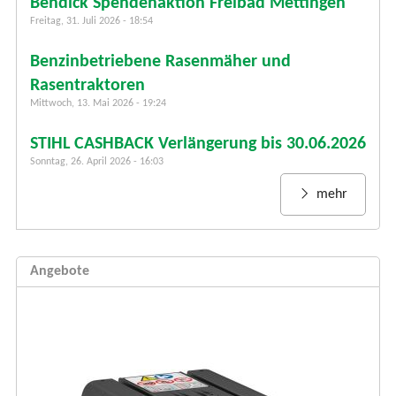
r
Bendick Spendenaktion Freibad Mettingen
m
Freitag, 31. Juli 2026 - 18:54
u
Benzinbetriebene Rasenmäher und
l
a
Rasentraktoren
r
Mittwoch, 13. Mai 2026 - 19:24
STIHL CASHBACK Verlängerung bis 30.06.2026
Sonntag, 26. April 2026 - 16:03
mehr
Angebote