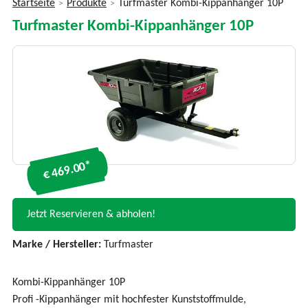
Startseite
Produkte
Turfmaster Kombi-Kippanhänger 10P
>
>
Sie
Turfmaster Kombi-Kippanhänger 10P
sind
hier
€ 469.00*
Jetzt Reservieren & abholen!
Marke / Hersteller:
Turfmaster
Kombi-Kippanhänger 10P
Profi -Kippanhänger mit hochfester Kunststoffmulde,