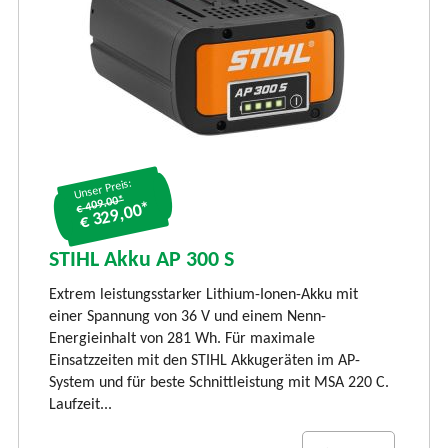
Unser Preis:
€ 409.00*
€ 329,00*
S
S
STIHL Akku AP 300 S
LI
Extrem leistungsstarker Lithium-Ionen-Akku mit
Ti
einer Spannung von 36 V und einem Nenn-
li
Energieinhalt von 281 Wh. Für maximale
und
vi
Einsatzzeiten mit den STIHL Akkugeräten im AP-
Rü
System und für beste Schnittleistung mit MSA 220 C.
Laufzeit...