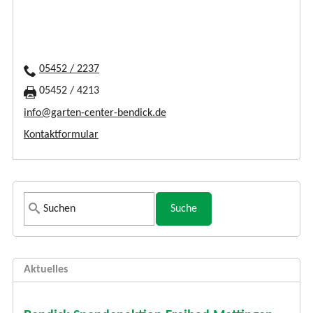
05452 / 2237
05452 / 4213
info@garten-center-bendick.de
Kontaktformular
S
u
c
h
Aktuelles
f
o