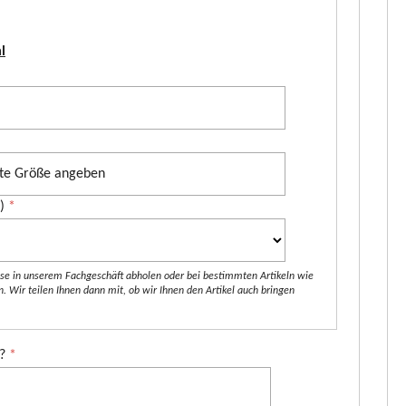
STIHL Akku-Gehölzschneider
GTA 26 SET inkl. Verlängerung
l
60 HD
Vielseitig einsetzbarer Akku-
bi 95 Q
Gehölzschneider. Für den Rückschnitt von
Bäumen und Sträuchern, zum Zerkleinern
von Grünschnitt und zum Bauen mit Holz.
D ist ein
Mit 1/4"-Sägekette für hohe Schnittleistung
al für
und kraftvolle Schnitte. Rutschfester...
effizienten und
*)
*
 suchen. Dank
 manövriert er
mehr
Angetrieben wird
iese in unserem Fachgeschäft abholen oder bei bestimmten Artikeln wie
 Wir teilen Ihnen dann mit, ob wir Ihnen den Artikel auch bringen
mehr
g?
*