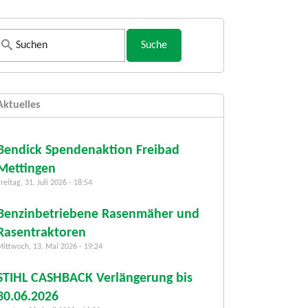
S
u
c
h
Aktuelles
f
o
r
Bendick Spendenaktion Freibad
m
Mettingen
u
reitag, 31. Juli 2026 - 18:54
l
a
Benzinbetriebene Rasenmäher und
r
Rasentraktoren
Mittwoch, 13. Mai 2026 - 19:24
STIHL CASHBACK Verlängerung bis
30.06.2026