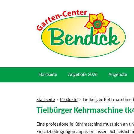
Startseite
Angebote 2026
Angebote
Startseite
Produkte
Tielbürger Kehrmaschine t
>
>
Sie
Tielbürger Kehrmaschine tk4
sind
hier
Eine professionelle Kehrmaschine muss sich an un
Einsatzbedingungen anpassen lassen. Schließlich m