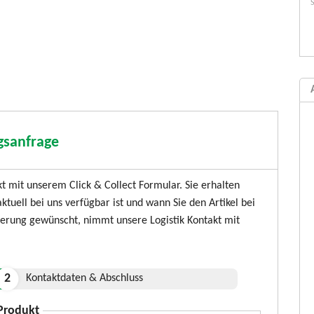
ngsanfrage
kt mit unserem Click & Collect Formular. Sie erhalten
ktuell bei uns verfügbar ist und wann Sie den Artikel bei
ferung gewünscht, nimmt unsere Logistik Kontakt mit
Kontaktdaten & Abschluss
Unser Preis:
€ 239.00*
€ 199,00*
 Produkt