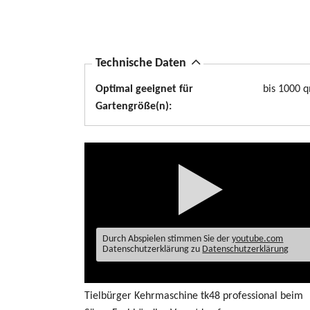
A
Technische Daten
u
Optimal geeignet für
bis 1000 
s
Gartengröße(n):
b
l
e
n
d
e
n
Durch Abspielen stimmen Sie der
youtube.com
Datenschutzerklärung zu
Datenschutzerklärung
Tielbürger Kehrmaschine tk48 professional beim