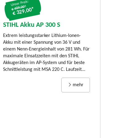
Unser Preis:
€ 409.00*
€ 329,00*
STIHL Akku-
80 C-B, SET m
STIHL Akku AP 300 S
und AL 101
Extrem leistungsstarker Lithium-Ionen-
LIMITED EDITION:
Akku mit einer Spannung von 36 V und
80 C-B Timberspor
einem Nenn-Energieinhalt von 281 Wh. Für
jährigen Jubiläum
maximale Einsatzzeiten mit den STIHL
Kettensäge STIHL
Akkugeräten im AP-System und für beste
und benutzerfreund
Schnittleistung mit MSA 220 C. Laufzeit...
Rückschnitt von Äs
mehr