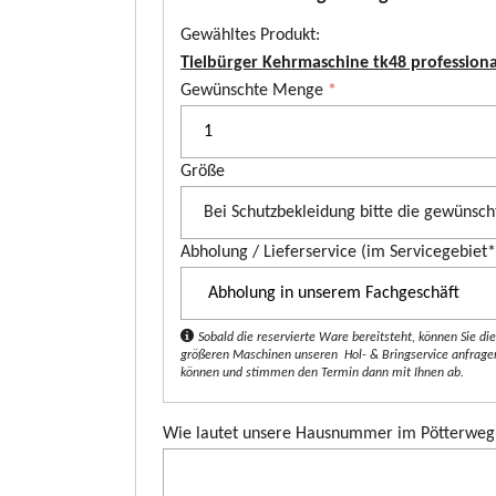
ser Preis:
Unser Preis:
7148.00*
€ 5548.00*
 5.999,00*
€ 4.749,00*
Gewähltes Produkt:
Tielbürger Kehrmaschine tk48 professiona
telgarden XK4 160 HD
Castelgarden XK 1
P
Gewünschte Menge
*
ntmäher & Combi 100 Q
Frontmäher & Com
r
s Mähwerk
Plus Mähwerk
o
Größe
d
astelgarden XK4 160 HD ist ein
Der Castelgarden XK 160 H
u
ngsstarker Frontmäher, der sich ideal
kompakter Frontmäher, ide
k
roße Gärten eignet. Ausgestattet mit
Privatanwender, die einen 
Abholung / Lieferservice (im Servicegebiet
 STIGA ST 550 Zweizylinder-Motor
vielseitigen Aufsitzmäher
t
86 cm³ Hubraum und Allradantrieb
seiner Servo-Knicklenkung
*
, bietet er hervorragende Traktion...
mühelos um Hindernisse. 
er von...
Sobald die reservierte Ware bereitsteht, können Sie d
größeren Maschinen unseren Hol- & Bringservice anfragen.
mehr
können und stimmen den Termin dann mit Ihnen ab.
Wie lautet unsere Hausnummer im Pötterwe