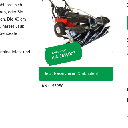
l lässt sich
men, oder Sie
en. Die 40 cm
s, nasses Laub
die ideale
Unser Preis:
chine leicht und
€ 4.169,00*
Jetzt Reservieren & abholen!
HAN:
155950