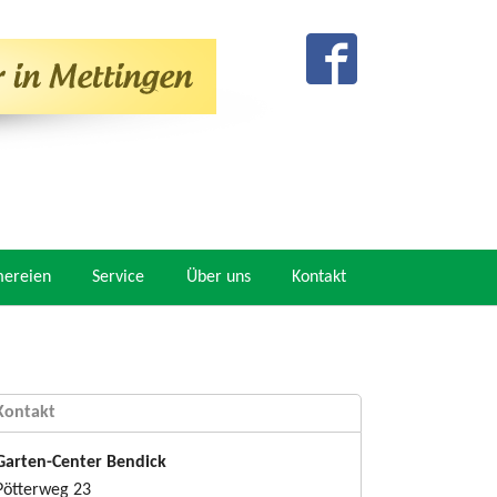
mereien
Service
Über uns
Kontakt
Kontakt
Garten-Center Bendick
Pötterweg 23