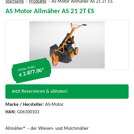
Startseite
Produkte
AS Motor Allmäher AS 21 2T ES
>
>
Sie
AS Motor Allmäher AS 21 2T ES
sind
hier
Unser Preis:
€ 2.877,00*
Jetzt Reservieren & abholen!
Marke / Hersteller:
AS-Motor
HAN:
G06100103
Allmäher® – der Wiesen- und Mulchmäher