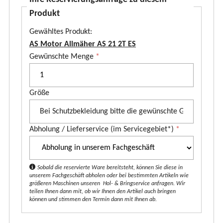
Produkt
Gewähltes Produkt:
AS Motor Allmäher AS 21 2T ES
P
Gewünschte Menge
*
r
o
Größe
d
u
k
Abholung / Lieferservice (im Servicegebiet*)
*
t
*
Sobald die reservierte Ware bereitsteht, können Sie diese in
unserem Fachgeschäft abholen oder bei bestimmten Artikeln wie
größeren Maschinen unseren Hol- & Bringservice anfragen. Wir
teilen Ihnen dann mit, ob wir Ihnen den Artikel auch bringen
können und stimmen den Termin dann mit Ihnen ab.