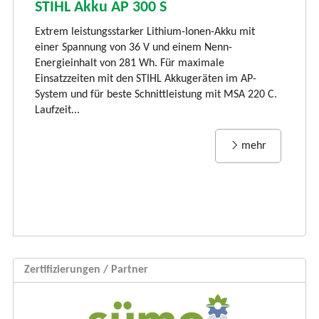
S
STIHL Akku AP 300 S
LI
Extrem leistungsstarker Lithium-Ionen-Akku mit
Ti
einer Spannung von 36 V und einem Nenn-
li
Energieinhalt von 281 Wh. Für maximale
und
vi
Einsatzzeiten mit den STIHL Akkugeräten im AP-
Rü
System und für beste Schnittleistung mit MSA 220 C.
Laufzeit...
mehr
Zertifizierungen / Partner