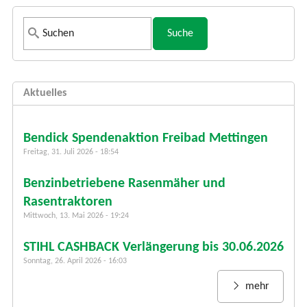
S
u
c
h
Aktuelles
f
o
r
Bendick Spendenaktion Freibad Mettingen
m
Freitag, 31. Juli 2026 - 18:54
u
Benzinbetriebene Rasenmäher und
l
a
Rasentraktoren
r
Mittwoch, 13. Mai 2026 - 19:24
STIHL CASHBACK Verlängerung bis 30.06.2026
Sonntag, 26. April 2026 - 16:03
mehr