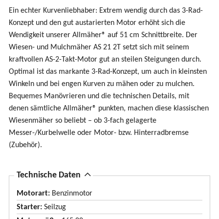
Ein echter Kurvenliebhaber: Extrem wendig durch das 3-Rad-
Konzept und den gut austarierten Motor erhöht sich die
Wendigkeit unserer Allmäher® auf 51 cm Schnittbreite. Der
Wiesen- und Mulchmäher AS 21 2T setzt sich mit seinem
kraftvollen AS-2-Takt-Motor gut an steilen Steigungen durch.
Optimal ist das markante 3-Rad-Konzept, um auch in kleinsten
Winkeln und bei engen Kurven zu mähen oder zu mulchen.
Bequemes Manövrieren und die technischen Details, mit
denen sämtliche Allmäher® punkten, machen diese klassischen
Wiesenmäher so beliebt – ob 3-fach gelagerte
Messer-/Kurbelwelle oder Motor- bzw. Hinterradbremse
(Zubehör).
A
Technische Daten
u
Motorart:
Benzinmotor
s
Starter:
Seilzug
b