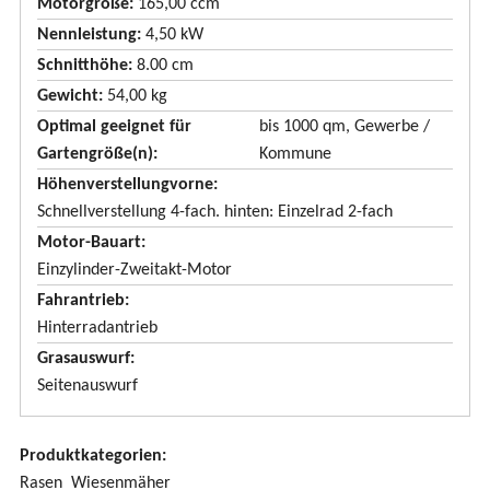
Motorgröße:
165,00 ccm
l
Nennleistung:
4,50 kW
e
Schnitthöhe:
8.00 cm
n
Gewicht:
54,00 kg
d
Optimal geeignet für
bis 1000 qm, Gewerbe /
e
Gartengröße(n):
Kommune
n
Höhenverstellungvorne
Schnellverstellung 4-fach. hinten: Einzelrad 2-fach
Motor-Bauart
Einzylinder-Zweitakt-Motor
Fahrantrieb
Hinterradantrieb
Grasauswurf
Seitenauswurf
Produktkategorien:
Rasen
Wiesenmäher