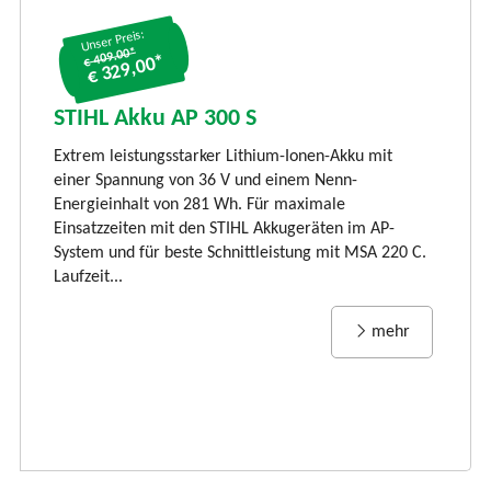
Unser Preis:
€ 409.00*
€ 329,00*
S
S
STIHL Akku AP 300 S
LI
Extrem leistungsstarker Lithium-Ionen-Akku mit
Ti
einer Spannung von 36 V und einem Nenn-
li
Energieinhalt von 281 Wh. Für maximale
und
vi
Einsatzzeiten mit den STIHL Akkugeräten im AP-
Rü
System und für beste Schnittleistung mit MSA 220 C.
Laufzeit...
mehr