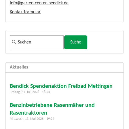
info@garten-center-bendick.de
Kontaktformular
S
u
c
h
Aktuelles
f
o
r
Bendick Spendenaktion Freibad Mettingen
m
Freitag, 31. Juli 2026 - 18:54
u
Benzinbetriebene Rasenmäher und
l
a
Rasentraktoren
r
Mittwoch, 13. Mai 2026 - 19:24