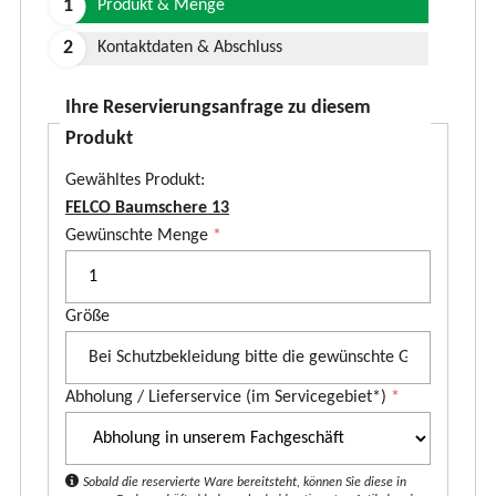
Produkt & Menge
Kontaktdaten & Abschluss
Ihre Reservierungsanfrage zu diesem
Produkt
Gewähltes Produkt:
FELCO Baumschere 13
P
Gewünschte Menge
*
r
o
Größe
d
u
k
Abholung / Lieferservice (im Servicegebiet*)
*
t
*
Sobald die reservierte Ware bereitsteht, können Sie diese in