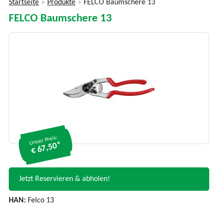
Startseite
Produkte
FELCO Baumschere 13
>
>
Sie
FELCO Baumschere 13
sind
hier
Unser Preis:
€ 67,50*
Jetzt Reservieren & abholen!
HAN:
Felco 13