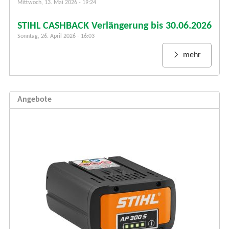
r
Mittwoch, 13. Mai 2026 - 19:24
STIHL CASHBACK Verlängerung bis 30.06.2026
Sonntag, 26. April 2026 - 16:03
mehr
Angebote