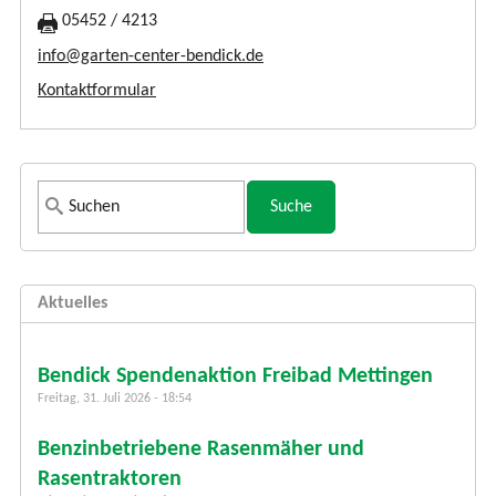
05452 / 4213
info@garten-center-bendick.de
Kontaktformular
S
u
c
h
Aktuelles
f
o
r
Bendick Spendenaktion Freibad Mettingen
m
Freitag, 31. Juli 2026 - 18:54
u
Benzinbetriebene Rasenmäher und
l
a
Rasentraktoren