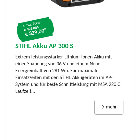
Unser Preis:
€ 409.00*
€ 329,00*
S
S
STIHL Akku AP 300 S
LI
Extrem leistungsstarker Lithium-Ionen-Akku mit
Ti
einer Spannung von 36 V und einem Nenn-
li
Energieinhalt von 281 Wh. Für maximale
und
vi
Einsatzzeiten mit den STIHL Akkugeräten im AP-
Rü
System und für beste Schnittleistung mit MSA 220 C.
Laufzeit...
mehr