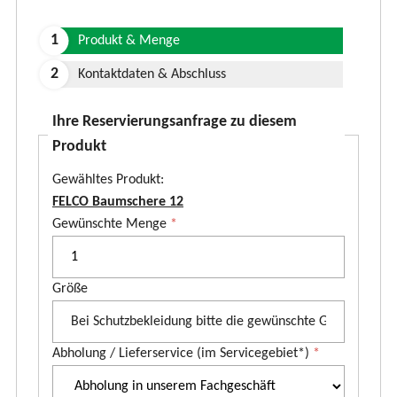
Produkt & Menge
Kontaktdaten & Abschluss
Ihre Reservierungsanfrage zu diesem
Produkt
Gewähltes Produkt:
FELCO Baumschere 12
P
Gewünschte Menge
*
r
o
Größe
d
u
k
Abholung / Lieferservice (im Servicegebiet*)
*
t
*