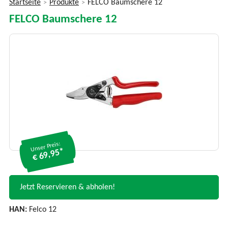
Startseite
Produkte
FELCO Baumschere 12
>
>
Sie
FELCO Baumschere 12
sind
hier
Unser Preis:
€ 69,95*
Jetzt Reservieren & abholen!
HAN:
Felco 12