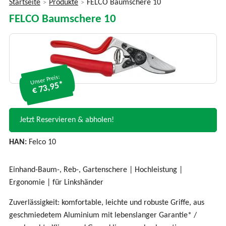
Startseite
Produkte
FELCO Baumschere 10
>
>
Sie
FELCO Baumschere 10
sind
hier
Unser Preis:
€ 73,95*
Jetzt Reservieren & abholen!
HAN:
Felco 10
Einhand-Baum-, Reb-, Gartenschere | Hochleistung |
Ergonomie | für Linkshänder
Zuverlässigkeit: komfortable, leichte und robuste Griffe, aus
geschmiedetem Aluminium mit lebenslanger Garantie* /