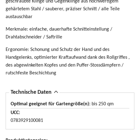
geschraubte Klinge und Gegenklinge aus hochwertigem
gehärtetem Stahl / sauberer, präziser Schnitt / alle Teile
austauschbar
Merkmale: einfache, dauerhafte Schnitteinstellung /
Drahtabschneider / Saftrille
Ergonomie: Schonung und Schutz der Hand und des
Handgelenks, optimierter Kraftaufwand dank des Rollgriffes ,
des abgewinkelten Kopfes und den Puffer-Stossdämpfern /
rutschfeste Beschichtung
A
Technische Daten
u
Optimal geeignet für Gartengröße(n):
bis 250 qm
s
UCC
b
0783929100081
l
e