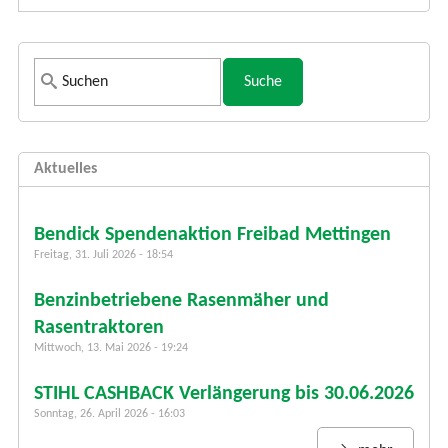
S
u
c
h
Aktuelles
f
o
r
Bendick Spendenaktion Freibad Mettingen
m
Freitag, 31. Juli 2026 - 18:54
u
Benzinbetriebene Rasenmäher und
l
a
Rasentraktoren
r
Mittwoch, 13. Mai 2026 - 19:24
STIHL CASHBACK Verlängerung bis 30.06.2026
Sonntag, 26. April 2026 - 16:03