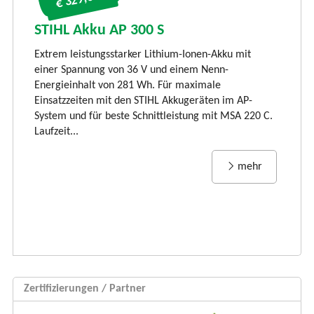
S
S
STIHL Akku AP 300 S
LI
Extrem leistungsstarker Lithium-Ionen-Akku mit
Ti
einer Spannung von 36 V und einem Nenn-
li
Energieinhalt von 281 Wh. Für maximale
und
vi
Einsatzzeiten mit den STIHL Akkugeräten im AP-
Rü
System und für beste Schnittleistung mit MSA 220 C.
Laufzeit...
mehr
Zertifizierungen / Partner