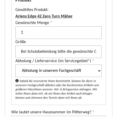
Produkt
Gewähltes Produkt:
Ariens Edge 42 Zero Turn Mäher
P
Gewünschte Menge
*
r
o
Größe
d
u
k
Abholung / Lieferservice (im Servicegebiet*)
*
t
*
Sobald die reservierte Ware bereitsteht, können Sie diese in
unserem Fachgeschäft abholen oder bei bestimmten Artikeln wie
größeren Maschinen unseren Hol- & Bringservice anfragen. Wir
teilen Ihnen dann mit, ob wir Ihnen den Artikel auch bringen
können und stimmen den Termin dann mit Ihnen ab.
Wie lautet unsere Hausnummer im Pötterweg?
*