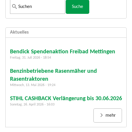
S
u
c
h
Aktuelles
f
o
r
Bendick Spendenaktion Freibad Mettingen
m
Freitag, 31. Juli 2026 - 18:54
u
Benzinbetriebene Rasenmäher und
l
a
Rasentraktoren
r
Mittwoch, 13. Mai 2026 - 19:24
STIHL CASHBACK Verlängerung bis 30.06.2026
Sonntag, 26. April 2026 - 16:03
mehr