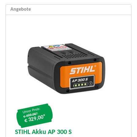
Angebote
Unser Preis:
€ 409.00*
€ 329,00*
S
S
STIHL Akku AP 300 S