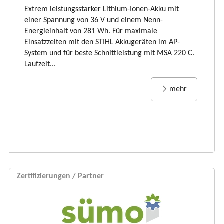
LI
Extrem leistungsstarker Lithium-Ionen-Akku mit
Ti
einer Spannung von 36 V und einem Nenn-
li
Energieinhalt von 281 Wh. Für maximale
und
vi
Einsatzzeiten mit den STIHL Akkugeräten im AP-
Rü
System und für beste Schnittleistung mit MSA 220 C.
Laufzeit...
mehr
Zertifizierungen / Partner