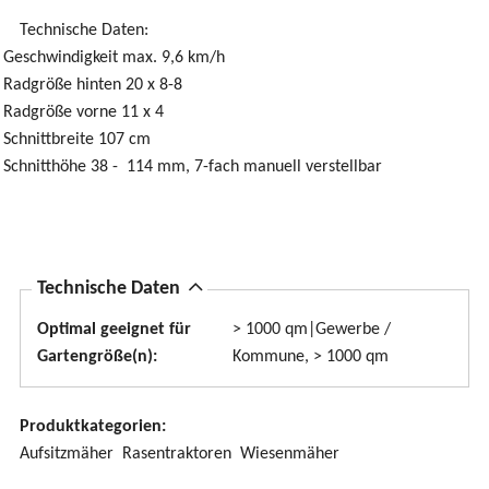
Technische Daten:
Geschwindigkeit max. 9,6 km/h
Radgröße hinten 20 x 8-8
Radgröße vorne 11 x 4
Schnittbreite 107 cm
Schnitthöhe 38 - 114 mm, 7-fach manuell verstellbar
A
Technische Daten
u
Optimal geeignet für
> 1000 qm|Gewerbe /
s
Gartengröße(n):
Kommune, > 1000 qm
b
l
Produktkategorien:
e
Aufsitzmäher
Rasentraktoren
Wiesenmäher
n