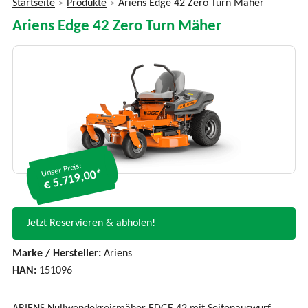
Startseite
Produkte
Ariens Edge 42 Zero Turn Mäher
>
>
Sie
Ariens Edge 42 Zero Turn Mäher
sind
hier
Unser Preis:
€ 5.719,00*
Jetzt Reservieren & abholen!
Marke / Hersteller:
Ariens
HAN:
151096