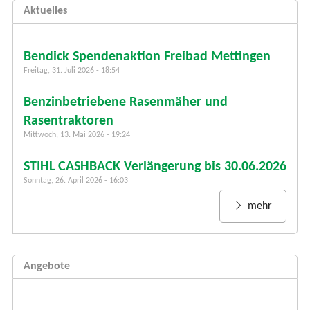
h
Aktuelles
f
o
r
Bendick Spendenaktion Freibad Mettingen
m
Freitag, 31. Juli 2026 - 18:54
u
Benzinbetriebene Rasenmäher und
l
a
Rasentraktoren
r
Mittwoch, 13. Mai 2026 - 19:24
STIHL CASHBACK Verlängerung bis 30.06.2026
Sonntag, 26. April 2026 - 16:03
mehr
Angebote