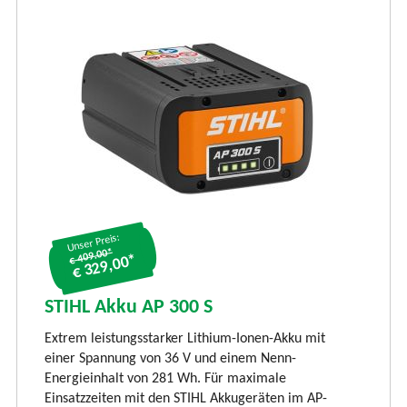
Unser Preis:
€ 409.00*
€ 329,00*
S
S
STIHL Akku AP 300 S
LI
Extrem leistungsstarker Lithium-Ionen-Akku mit
Ti
einer Spannung von 36 V und einem Nenn-
li
Energieinhalt von 281 Wh. Für maximale
und
vi
Einsatzzeiten mit den STIHL Akkugeräten im AP-