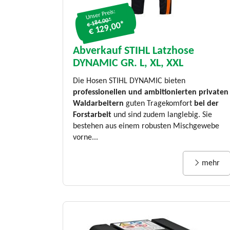
Unser Preis:
€ 184.00*
€ 129,00*
Abverkauf STIHL Latzhose
DYNAMIC GR. L, XL, XXL
Die Hosen STIHL DYNAMIC bieten
professionellen und ambitionierten privaten
Waldarbeitern
guten Tragekomfort
bei der
Forstarbeit
und sind zudem langlebig. Sie
bestehen aus einem robusten Mischgewebe
vorne...
mehr