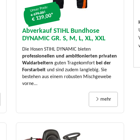
Unser Preis:
€ 199.00*
€ 139,00*
Abverkauf STIHL Bundhose
DYNAMIC GR. S, M, L, XL, XXL
Die Hosen STIHL DYNAMIC bieten
professionellen und ambitionierten privaten
Waldarbeitern
guten Tragekomfort
bei der
Forstarbeit
und sind zudem langlebig. Sie
bestehen aus einem robusten Mischgewebe
vorne...
mehr