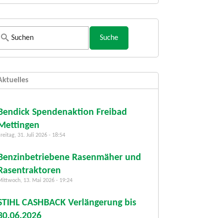
S
u
c
h
Aktuelles
f
o
r
Bendick Spendenaktion Freibad
m
Mettingen
u
reitag, 31. Juli 2026 - 18:54
l
a
Benzinbetriebene Rasenmäher und
r
Rasentraktoren
Mittwoch, 13. Mai 2026 - 19:24
STIHL CASHBACK Verlängerung bis
30.06.2026