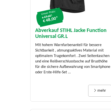
Unser Preis:
€ 59.00*
€ 48,00*
Abverkauf STIHL Jacke Function
Universal GR.L
Mit hohem Warnfarbenanteil für bessere
Sichtbarkeit , atmungsaktives Material mit
optimalem Tragekomfort . Zwei Seitentaschen
und eine Reißverschlusstasche auf Brusthöhe
für die sichere Aufbewahrung von Smartphone
oder Erste-Hilfe-Set ...
mehr
Unser Preis:
€ 239.00*