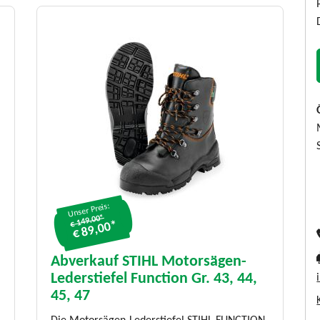
Unser Preis:
€ 149.00*
€ 89,00*
Abverkauf STIHL Motorsägen-
Lederstiefel Function Gr. 43, 44,
45, 47