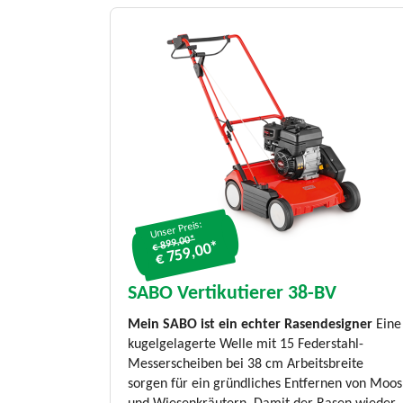
Unser Preis:
€ 899.00*
€ 759,00*
SABO Vertikutierer 38-BV
Mein SABO ist ein echter Rasendesigner
Eine
kugelgelagerte Welle mit 15 Federstahl-
Messerscheiben bei 38 cm Arbeitsbreite
sorgen für ein gründliches Entfernen von Moos