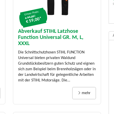
Unser Preis:
€ 94.00*
€ 59,00*
Abverkauf STIHL Latzhose
Function Universal GR. M, L,
XXXL
Die Schnittschutzhosen STIHL FUNCTION
Universal bieten privaten Waldund
Grundstücksbesitzern guten Schutz und eignen
sich zum Beispiel beim Brennholzsägen oder in
der Landwirtschaft für gelegentliche Arbeiten
mit der STIHL Motorsäge. Die...
mehr