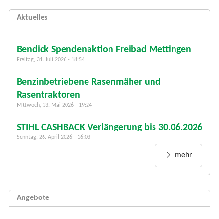
c
h
Aktuelles
f
o
r
Bendick Spendenaktion Freibad Mettingen
m
Freitag, 31. Juli 2026 - 18:54
u
Benzinbetriebene Rasenmäher und
l
a
Rasentraktoren
r
Mittwoch, 13. Mai 2026 - 19:24
STIHL CASHBACK Verlängerung bis 30.06.2026
Sonntag, 26. April 2026 - 16:03
mehr
Angebote