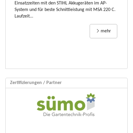
und
vi
Einsatzzeiten mit den STIHL Akkugeräten im AP-
Rü
System und für beste Schnittleistung mit MSA 220 C.
Laufzeit...
mehr
Zertifizierungen / Partner