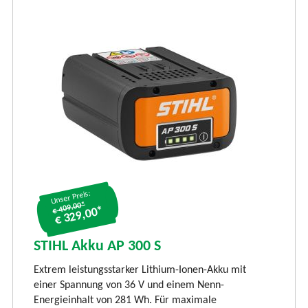
Unser Preis:
€ 409.00*
€ 329,00*
S
S
STIHL Akku AP 300 S
LI
Extrem leistungsstarker Lithium-Ionen-Akku mit
Ti
einer Spannung von 36 V und einem Nenn-
li
Energieinhalt von 281 Wh. Für maximale