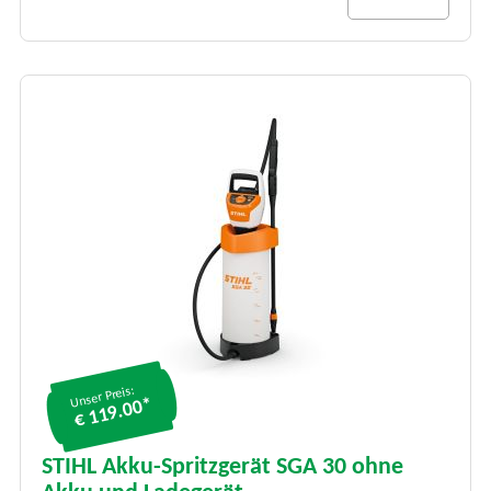
Unser Preis:
€ 119.00*
STIHL Akku-Spritzgerät SGA 30 ohne