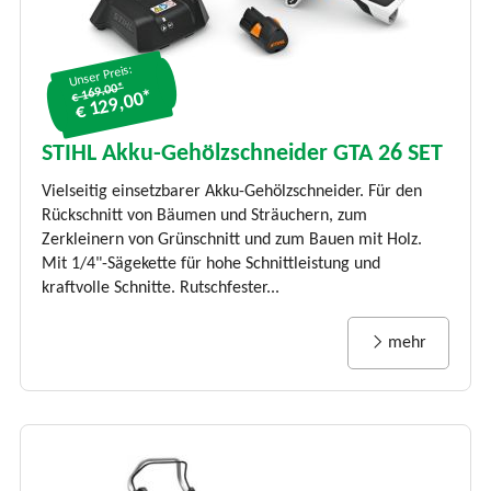
Unser Preis:
€ 169.00*
€ 129,00*
STIHL Akku-Gehölzschneider GTA 26 SET
Vielseitig einsetzbarer Akku-Gehölzschneider. Für den
Rückschnitt von Bäumen und Sträuchern, zum
Zerkleinern von Grünschnitt und zum Bauen mit Holz.
Mit 1/4"-Sägekette für hohe Schnittleistung und
kraftvolle Schnitte. Rutschfester...
mehr