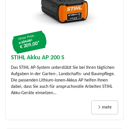
Unser Preis:
€ 259.00*
€ 209,00*
STIHL Akku AP 200 S
Das STIHL AP-System unterstützt Sie bei Ihren täglichen
Aufgaben in der Garten-, Landschafts- und Baumpflege.
Die passenden Lithium-Ionen-Akkus AP helfen Ihnen
dabei, dass Sie auch für anspruchsvolle Arbeiten STIHL
Akku-Geräte einsetzen...
mehr