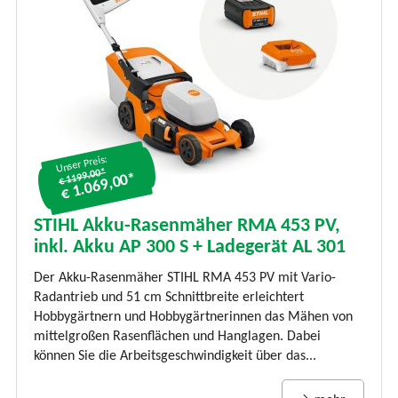
Unser Preis:
€ 1199.00*
€ 1.069,00*
STIHL Akku-Rasenmäher RMA 453 PV,
inkl. Akku AP 300 S + Ladegerät AL 301
Der Akku-Rasenmäher STIHL RMA 453 PV mit Vario-
Radantrieb und 51 cm Schnittbreite erleichtert
Hobbygärtnern und Hobbygärtnerinnen das Mähen von
mittelgroßen Rasenflächen und Hanglagen. Dabei
können Sie die Arbeitsgeschwindigkeit über das...