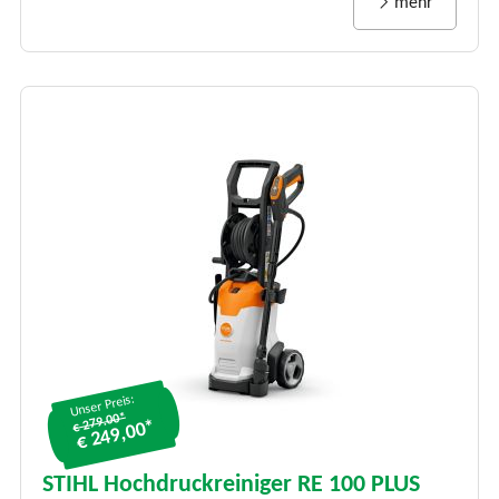
mehr
Unser Preis:
€ 279.00*
€ 249,00*
STIHL Hochdruckreiniger RE 100 PLUS