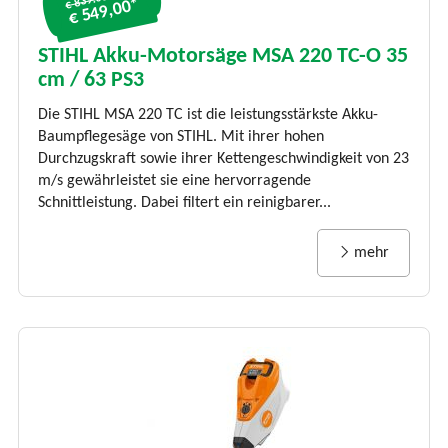
€ 839.00*
€ 549,00*
STIHL Akku-Motorsäge MSA 220 TC-O 35
cm / 63 PS3
Die STIHL MSA 220 TC ist die leistungsstärkste Akku-
Baumpflegesäge von STIHL. Mit ihrer hohen
Durchzugskraft sowie ihrer Kettengeschwindigkeit von 23
m/s gewährleistet sie eine hervorragende
Schnittleistung. Dabei filtert ein reinigbarer...
mehr