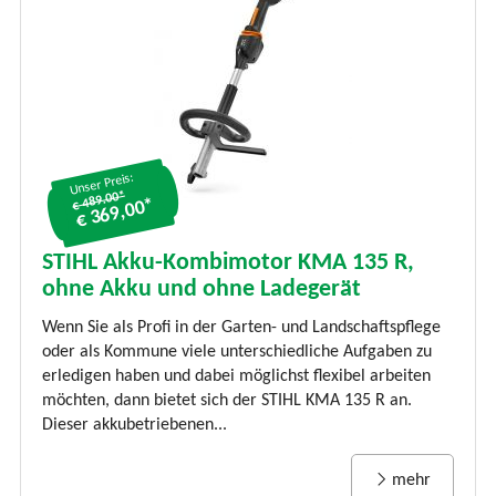
Unser Preis:
€ 489.00*
€ 369,00*
STIHL Akku-Kombimotor KMA 135 R,
ohne Akku und ohne Ladegerät
Wenn Sie als Profi in der Garten- und Landschaftspflege
oder als Kommune viele unterschiedliche Aufgaben zu
erledigen haben und dabei möglichst flexibel arbeiten
möchten, dann bietet sich der STIHL KMA 135 R an.
Dieser akkubetriebenen...
mehr