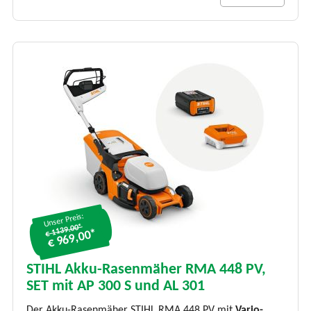
Unser Preis:
€ 1139.00*
€ 969,00*
STIHL Akku-Rasenmäher RMA 448 PV,
SET mit AP 300 S und AL 301
Der Akku-Rasenmäher STIHL RMA 448 PV mit
Vario-