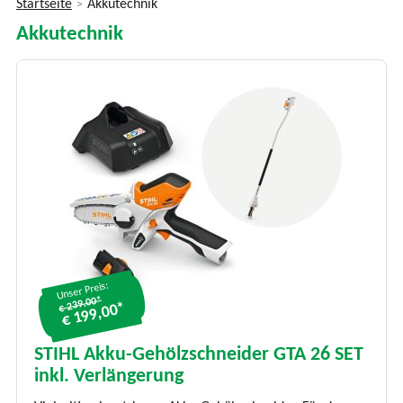
Startseite
Akkutechnik
>
Sie
Akkutechnik
sind
hier
Unser Preis:
€ 239.00*
€ 199,00*
STIHL Akku-Gehölzschneider GTA 26 SET
inkl. Verlängerung