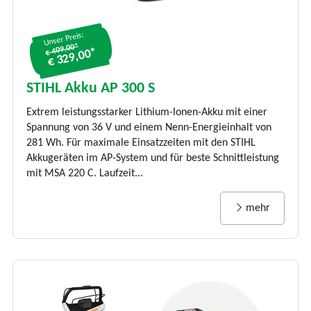
Unser Preis:
€ 409.00*
€ 329,00*
STIHL Akku AP 300 S
Extrem leistungsstarker Lithium-Ionen-Akku mit einer
Spannung von 36 V und einem Nenn-Energieinhalt von
281 Wh. Für maximale Einsatzzeiten mit den STIHL
Akkugeräten im AP-System und für beste Schnittleistung
mit MSA 220 C. Laufzeit...
mehr