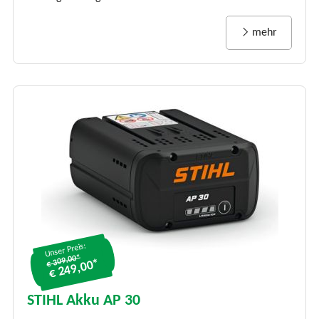
mehr
Unser Preis:
€ 309.00*
€ 249,00*
STIHL Akku AP 30