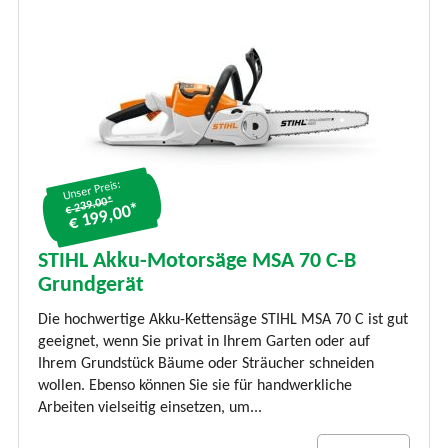
Unser Preis:
€ 239.00*
€ 199,00*
STIHL Akku-Motorsäge MSA 70 C-B
Grundgerät
Die hochwertige Akku-Kettensäge STIHL MSA 70 C ist gut
geeignet, wenn Sie privat in Ihrem Garten oder auf
Ihrem Grundstück Bäume oder Sträucher schneiden
wollen. Ebenso können Sie sie für handwerkliche
Arbeiten vielseitig einsetzen, um...