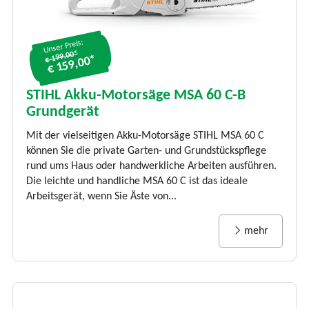
Unser Preis:
€ 199.00*
€ 159,00*
STIHL Akku-Motorsäge MSA 60 C-B
Grundgerät
Mit der vielseitigen Akku-Motorsäge STIHL MSA 60 C
können Sie die private Garten- und Grundstückspflege
rund ums Haus oder handwerkliche Arbeiten ausführen.
Die leichte und handliche MSA 60 C ist das ideale
Arbeitsgerät, wenn Sie Äste von...
mehr