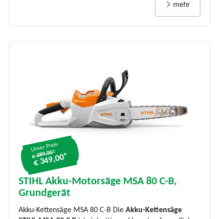
mehr
Unser Preis:
€ 389.00*
€ 349,00*
STIHL Akku-Motorsäge MSA 80 C-B,
Grundgerät
Akku-Kettensäge MSA 80 C-B Die
Akku-Kettensäge