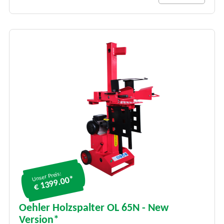
Unser Preis:
€ 1399.00*
Oehler Holzspalter OL 65N - New
Version*