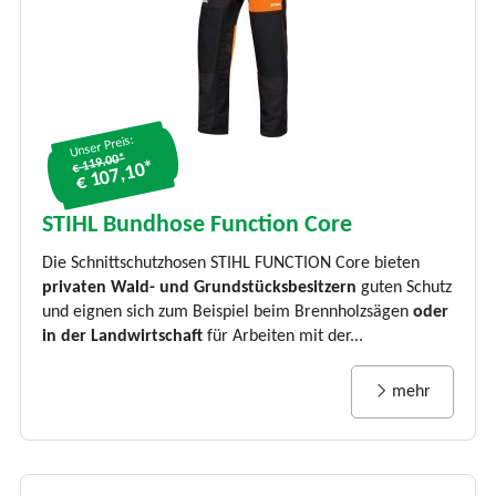
Unser Preis:
€ 119.00*
€ 107,10*
STIHL Bundhose Function Core
Die Schnittschutzhosen STIHL FUNCTION Core bieten
privaten Wald- und Grundstücksbesitzern
guten Schutz
und eignen sich zum Beispiel beim Brennholzsägen
oder
in der Landwirtschaft
für Arbeiten mit der...
mehr