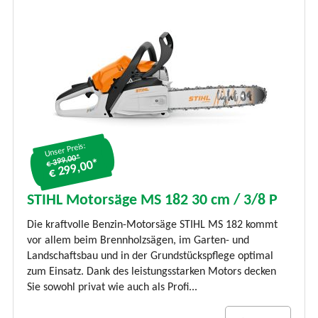
Unser Preis:
€ 399.00*
€ 299,00*
STIHL Motorsäge MS 182 30 cm / 3/8 P
Die kraftvolle Benzin-Motorsäge STIHL MS 182 kommt
vor allem beim Brennholzsägen, im Garten- und
Landschaftsbau und in der Grundstückspflege optimal
zum Einsatz. Dank des leistungsstarken Motors decken
Sie sowohl privat wie auch als Profi...