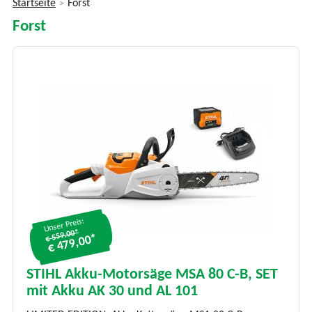
Startseite
Forst
>
Sie
Forst
sind
hier
Unser Preis:
€ 559.00*
€ 479,00*
STIHL Akku-Motorsäge MSA 80 C-B, SET
mit Akku AK 30 und AL 101