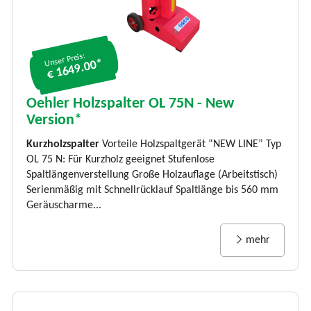
Unser Preis:
€ 1649.00*
Oehler Holzspalter OL 75N - New
Version*
Kurzholzspalter
Vorteile Holzspaltgerät “NEW LINE” Typ
OL 75 N: Für Kurzholz geeignet Stufenlose
Spaltlängenverstellung Große Holzauflage (Arbeitstisch)
Serienmäßig mit Schnellrücklauf Spaltlänge bis 560 mm
Geräuscharme...
mehr