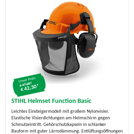
Unser Preis:
€ 47.00*
€ 42,30*
STIHL Helmset Function Basic
Leichtes Einsteigermodell mit großem Nylonvisier.
Elastische Visierdichtungen am Helmschirm gegen
Schmutzeintritt. Gehörschutzkapseln in schlanker
Bauform mit guter Lärmdämmung. Entlüftungsöffnungen