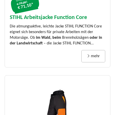
€ 79.00*
€ 71,10*
STIHL Arbeitsjacke Function Core
Die atmungsaktive, leichte Jacke STIHL FUNCTION Core
eignet sich besonders für private Arbeiten mit der
Motorsäge. Ob
im Wald, beim
Brennholzsägen
oder in
der Landwirtschaft
– die Jacke STIHL FUNCTION...
mehr