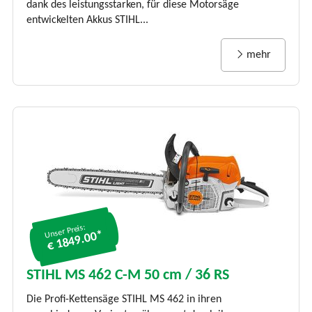
dank des leistungsstarken, für diese Motorsäge
entwickelten Akkus STIHL...
mehr
Unser Preis:
€ 1849.00*
STIHL MS 462 C-M 50 cm / 36 RS
Die Profi-Kettensäge STIHL MS 462 in ihren