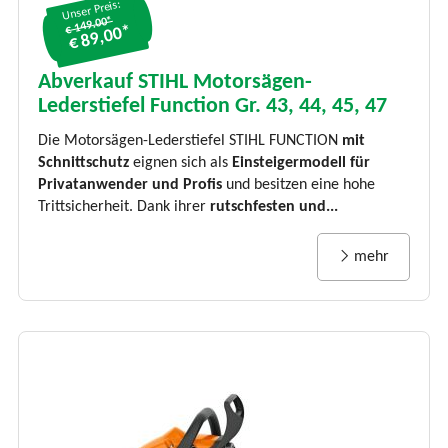
Unser Preis:
€ 149.00*
€ 89,00*
Abverkauf STIHL Motorsägen-
Lederstiefel Function Gr. 43, 44, 45, 47
Die Motorsägen-Lederstiefel STIHL FUNCTION
mit
Schnittschutz
eignen sich als
Einsteigermodell für
Privatanwender und Profis
und besitzen eine hohe
Trittsicherheit. Dank ihrer
rutschfesten und...
mehr