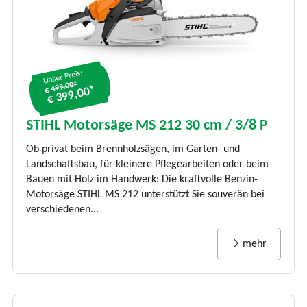
Unser Preis:
€ 499.00*
€ 399,00*
STIHL Motorsäge MS 212 30 cm / 3/8 P
Ob privat beim Brennholzsägen, im Garten- und
Landschaftsbau, für kleinere Pflegearbeiten oder beim
Bauen mit Holz
im Handwerk: Die kraftvolle Benzin-
Motorsäge STIHL MS 212 unterstützt Sie souverän bei
verschiedenen...
mehr