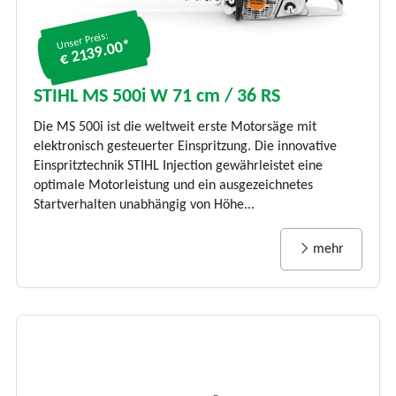
Unser Preis:
€ 2139.00*
STIHL MS 500i W 71 cm / 36 RS
Die MS 500i ist die weltweit erste Motorsäge mit
elektronisch gesteuerter Einspritzung. Die innovative
Einspritztechnik STIHL Injection gewährleistet eine
optimale Motorleistung und ein ausgezeichnetes
Startverhalten unabhängig von Höhe...
mehr