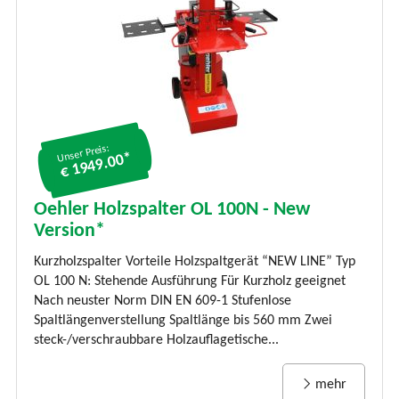
Unser Preis:
€ 1949.00*
Oehler Holzspalter OL 100N - New
Version*
Kurzholzspalter Vorteile Holzspaltgerät “NEW LINE” Typ
OL 100 N: Stehende Ausführung Für Kurzholz geeignet
Nach neuster Norm DIN EN 609-1 Stufenlose
Spaltlängenverstellung Spaltlänge bis 560 mm Zwei
steck-/verschraubbare Holzauflagetische...
mehr