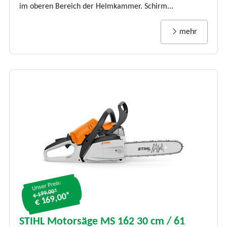
im oberen Bereich der Helmkammer. Schirm...
mehr
Unser Preis:
€ 199.00*
€ 169,00*
STIHL Motorsäge MS 162 30 cm / 61