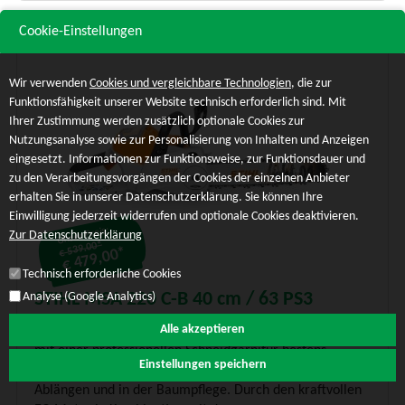
Cookie-Einstellungen
Wir verwenden
Cookies und vergleichbare Technologien
, die zur
Funktionsfähigkeit unserer Website technisch erforderlich sind. Mit
Ihrer Zustimmung werden zusätzlich optionale Cookies zur
Nutzungsanalyse sowie zur Personalisierung von Inhalten und Anzeigen
eingesetzt. Informationen zur Funktionsweise, zur Funktionsdauer und
zu den Verarbeitungsvorgängen der Cookies der einzelnen Anbieter
erhalten Sie in unserer Datenschutzerklärung. Sie können Ihre
Einwilligung jederzeit widerrufen und optionale Cookies deaktivieren.
Unser Preis:
Zur Datenschutzerklärung
€ 539.00*
€ 479,00*
Technisch erforderliche Cookies
STIHL MSA 220 C-B 40 cm / 63 PS3
Analyse (Google Analytics)
Alle akzeptieren
Die leistungsstarke Akku-Motorsäge STIHL MSA 220 ist
mit einer professionellen Schneidgarnitur bestens
Einstellungen speichern
geeignet zum Fällen kleinerer Bäume, zum Entasten,
Ablängen und in der Baumpflege. Durch den kraftvollen