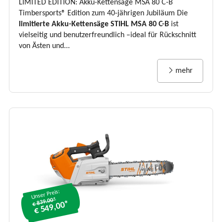
LIMITED EDITION: Akku-Kettensäge MSA 80 C-B
Timbersports® Edition zum 40-jährigen Jubiläum Die
limitierte Akku-Kettensäge STIHL MSA 80 C-B
ist
vielseitig und benutzerfreundlich –ideal für Rückschnitt
von Ästen und...
mehr
Unser Preis:
€ 839.00*
€ 549,00*