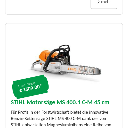
mehr
Unser Preis:
€ 1509.00*
STIHL Motorsäge MS 400.1 C-M 45 cm
Für Profis in der Forstwirtschaft bietet die innovative
Benzin-Kettensäge STIHL MS 400 C-M dank des von
STIHL entwickelten Magnesiumkolbens eine Reihe von